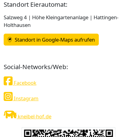
Server gespeichert und nicht an Dritte
Standort Eierautomat:
weitergegeben.
Salzweg 4 | Höhe Kleingartenanlage | Hattingen-
Statistk Cookie (Matomo)
Holthausen
Name:
Standort in Google-Maps aufrufen
_pk_ses, _pk_id
Anbieter:
Kneibel-Ei
Social-Networks/Web:
Zweck:
Speichert den Besuchsverlauf (anonymisiert)
Facebook
Cookie Laufzeit:
Session, bis zum Ende des Besuches
Instagram
kneibel-hof.de