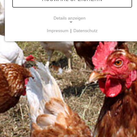
Details anzeigen
Impressum
|
Datenschutz
NOTWENDIGE COOKIES
Notwendige Cookies ermöglichen grundlegende
Funktionen und sind für die einwandfreie Funktion
der Website erforderlich.
Matomo-Opt-Out
Name:
mtm_consent_removed
Anbieter:
Kneibel-Ei
Zweck:
Speichert die nachträgliche Ablehnung von
Cookies (Opt-Out-Cookie)