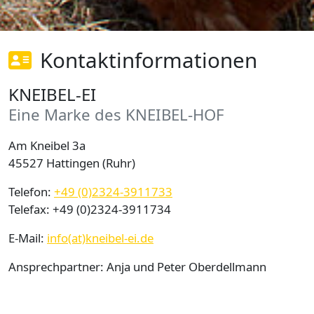
Name:
cookie_consent
Kontaktinformationen
Anbieter:
Kneibel-Ei
KNEIBEL-EI
Zweck:
Eine Marke des KNEIBEL-HOF
Dieser Cookie speichert die ausgewählten
Einverständnis-Optionen des Benutzers
Am Kneibel 3a
Cookie Laufzeit:
45527 Hattingen (Ruhr)
1 Jahr
Telefon:
+49 (0)2324-3911733
Telefax: +49 (0)2324-3911734
STATISTIK
E-Mail:
info(at)kneibel-ei.de
Statistik Cookies erfassen Informationen anonym.
Ansprechpartner: Anja und Peter Oberdellmann
Diese Informationen helfen uns zu verstehen, wie
unsere Besucher unsere Website nutzen.
Die Daten werden ausschließlich auf unserem