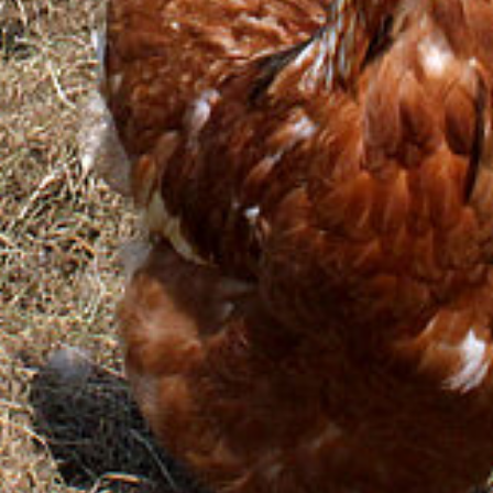
Cookie Laufzeit:
30 Jahre
Matomo Session
Name:
MATOMO_SESSID
Anbieter:
Kneibel-Ei
Zweck:
Dieser Cookie speichert bei Ablehnung von
Cookies den Opt-Out-Status des Benutzers
Cookie Laufzeit:
Session
Einverständnis-Cookie